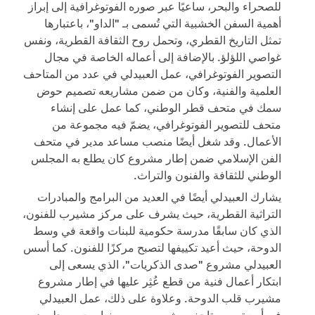
للصحراء والبحر، ساعيًا عبر صوره الفوتوغرافية إلى إبراز
أهمية السفن الخشبية التي تُسمى بـ "الداو"، باعتبارها
تمثل التاريخ القطري، وتحمل روح الثقافة القطرية، ونفس
غواصي اللؤلؤ. بالإضافة إلى أعماله الخاصة في مجال
التصوير الفوتوغرافي، عمل العبيدلي في عدد من المتاحف
العلمية والفنية، وكان من ضمن مشاريعه تصميم حوض
سمك في متحف قطر الوطني، كما عمل على إنشاء
متحف للتصوير الفوتوغرافي، يضمّ فيه مجموعة من
الأعمال. وقد شغل أيضًا منصب مساعد مدير في متحف
الفن الإسلامي ضمن إطار مشروع كان يطلع به المجلس
الوطني للثقافة والفنون والتراث.
يشارك العبيدلي أيضًا في العديد من البرامج والمبادرات
التراثية القطرية، حيث يشرف على مركز مشيرب للفنون،
الذي كان سابقًا مدرسة حكومية للبنات واقعة في وسط
الدوحة، حيث أعيد تكييفها لتصبح مركزًا للفنون. كما أسس
العبيدلي مشروع "صدى الذكريات"، الذي يسعى إلى
ابتكار أعمال فنية من قطع عُثِر عليها في إطار مشروع
مشيرب قلب الدوحة. وعلاوة على ذلك، عمل العبيدلي
في أربعة من متاحف مشيرب، ومن بينها بيت بن جلمود،