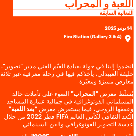
اللعبة و المحراب
ملفات تعريف الارتباط الإعلانية
تواصل معنا
الفعالية السابقة
تتيح لنا هذه الملفات عرض إعلانات متوافقة مع اهتماماتك على مواقع
الويب والتطبيقات التابعة لجهات خارجية.، مثل فيسبوك وإنستغرام.
14 يونيو 2025
وقد نربط هذه البيانات عبر مختلف الأجهزة التي تستخدمها، كما تساعد
Fire Station (Gallery 3 & 4)
في معالجة البيانات المتعلقة بالإعلانات. ويستخدم هذا لقياس أداء
الإعلانات وإتاحة فوترتها.
انضموا إلينا في جولة بقيادة القيّم الفني مدير "تصوير"،
يمكن أن يؤدي إيقاف تشغيل بعض هذه الملفات إلى توقف الوظائف
خليفة العبيدلي، يأخذكم فيها في رحلة معرفية عبر ثلاثة
ذات الصلة عن العمل بشكل صحيح. يمكنك تغيير تفضيلاتك في أي
معارض مميزة ومعبّرة
وقت
اعرف المزيد
يُسلّط معرض
"المحراب"
الضوء على تأملات خالد
المسلماني الفوتوغرافية في جمالية عمارة المساجد
وعمقها الروحي، فيما يستعرض معرض
"بعد اللعبة"
موافقة
حفظ الإعدادات
البُعد الثقافي لكأس العالم FIFA قطر 2022 من خلال
عدسة التصوير الفوتوغرافي والفن السينمائي