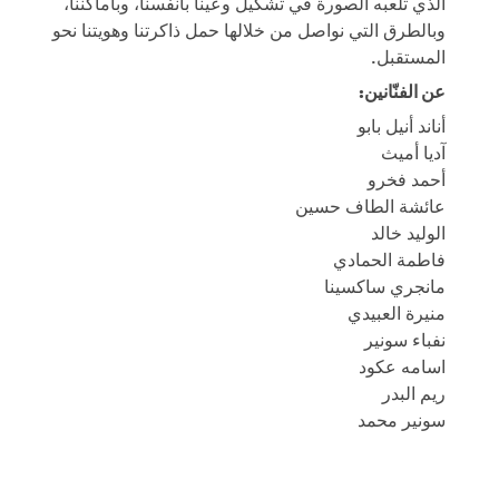
الذي تلعبه الصورة في تشكيل وعينا بأنفسنا، وبأماكننا،
وبالطرق التي نواصل من خلالها حمل ذاكرتنا وهويتنا نحو
المستقبل.
عن الفنّانين:
أناند أنيل بابو
آديا أميث
أحمد فخرو
عائشة الطاف حسين
الوليد خالد
فاطمة الحمادي
مانجري ساكسينا
منيرة العبيدي
نفباء سونير
اسامه عكود
ريم البدر
سونير محمد