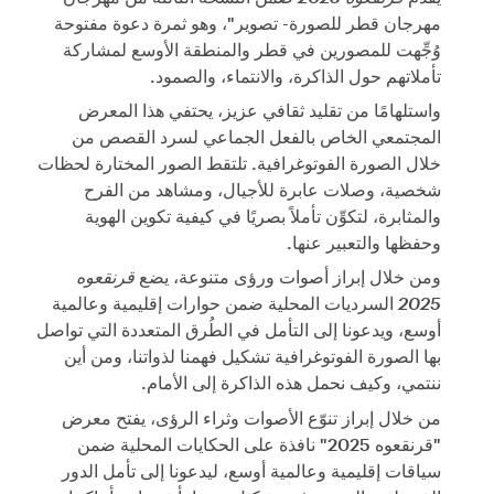
مهرجان قطر للصورة- تصوير"، وهو ثمرة دعوة مفتوحة
وُجِّهت للمصورين في قطر والمنطقة الأوسع لمشاركة
تأملاتهم حول الذاكرة، والانتماء، والصمود.
واستلهامًا من تقليد ثقافي عزيز، يحتفي هذا المعرض
المجتمعي الخاص بالفعل الجماعي لسرد القصص من
خلال الصورة الفوتوغرافية. تلتقط الصور المختارة لحظات
شخصية، وصلات عابرة للأجيال، ومشاهد من الفرح
والمثابرة، لتكوِّن تأملاً بصريًا في كيفية تكوين الهوية
وحفظها والتعبير عنها.
ومن خلال إبراز أصوات ورؤى متنوعة، يضع
قرنقعوه
2025
السرديات المحلية ضمن حوارات إقليمية وعالمية
أوسع، ويدعونا إلى التأمل في الطُرق المتعددة التي تواصل
بها الصورة الفوتوغرافية تشكيل فهمنا لذواتنا، ومن أين
ننتمي، وكيف نحمل هذه الذاكرة إلى الأمام.
من خلال إبراز تنوّع الأصوات وثراء الرؤى، يفتح معرض
"قرنقعوه 2025" نافذة على الحكايات المحلية ضمن
سياقات إقليمية وعالمية أوسع، ليدعونا إلى تأمل الدور