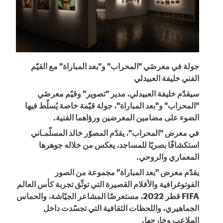
جولة في معرضَي "المحراب" و"بعد المباراة" مع القيّم
الفني خليفة العبيدلي
سيقدّم خليفة العبيدلي، مدير "تصوير" وقيّم معرضَي
"المحراب" و"بعد المباراة"، جولة قيّمة خاصة يُسلّط فيها
الضوء على مضامين المعرضين ورؤاهما الفنية.
في معرض "المحراب"، يقدّم المصوّر خالد المسلّمـاني
استكشافًا بصريًا للمساجد، يعكس من خلاله جوهرها
المعماري والروحي.
يقدّم معرض "بعد المباراة" مجموعة من الصور
الفوتوغرافية والأفلام القصيرة التي توثّق تجربة كأس العالم
FIFA قطر 2022، مستعرضًا المشاعر الجيّاشة، والحماس
الجماهيري، واللحظات الثقافية التي تجسّدت داخل
الملاعب وخارجها.