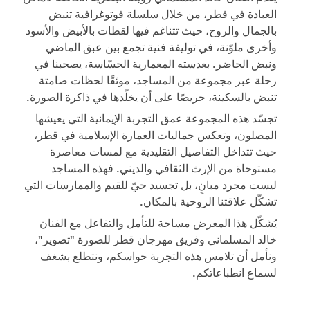
العبادة في قطر، من خلال سلسلة فوتوغرافية تنبض
بالجمال والروح، حيث تتناغم فيها لقطات بالأبيض والأسود
وأخرى ملوّنة، في توليفة فنية تجمع بين عبق الماضي
ونبض الحاضر. بعدسته المعمارية الحسّاسة، يصحبنا في
رحلة عبر مجموعة من المساجد، موثقًا لحظات صامتة
تنبض بالسكينة، حريصًا على أن يخلّدها في ذاكرة الصورة.
تجسّد هذه المجموعة عمق التجربة الإيمانية التي يعيشها
المصلون، وتعكس جماليات العمارة الإسلامية في قطر،
حيث تتداخل التفاصيل التقليدية مع لمسات معاصرة
مستوحاة من الإرث الثقافي والديني. فهذه المساجد
ليست مجرد مبانٍ، بل تجسيد حيّ للقيم والممارسات التي
تشكّل علاقتنا الروحية بالمكان.
يُشكّل هذا المعرض مساحة للتأمل والتفاعل مع الفنان
خالد المسلماني وفريق مهرجان قطر للصورة "تصوير"،
ونأمل أن تلامس هذه التجربة حواسكم، ونتطلع بشغف
لسماع انطباعاتكم.