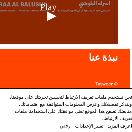
Play
نبذة عنا
متاحف قطر على الخريطة
© Tasweer
استكشف متاحفنا، ومعارضنا، ومساحاتنا الإبداعية، المنتشرة
نحن نستخدم ملفات تعريف الارتباط لتحسين تجربتك على موقعنا،
بيان الخصوصية وشروط الاستخدام
في كافة أنحاء قطر، وتعرف على كل جديد. خطط لزيارتك
ولتذكر تفضيلاتك وعرض المعلومات المتوافقة مع اهتماماتك.
الآن أو ابحث عن أحد المرافق أو المواقع على الخريطة.
سياسة ملفات تعريف الارتباط
متابعتك تصفح هذا الموقع تعني موافقتك على استخدامنا ملفات
تعريف الارتباط.
المتاحف وصالات العرض والمراكز الإبداعية
إنستغرام
رفض
اعرف المزيد
تغيير الإعدادات