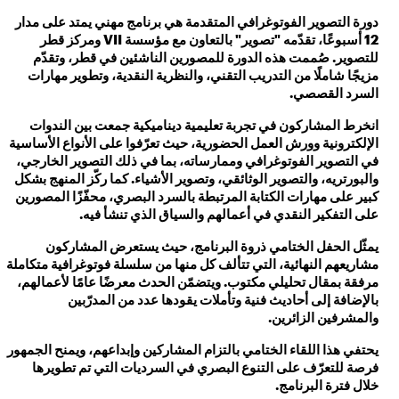
دورة التصوير الفوتوغرافي المتقدمة هي برنامج مهني يمتد على مدار
12 أسبوعًا، تقدّمه "تصوير" بالتعاون مع مؤسسة VII ومركز قطر
للتصوير. صُممت هذه الدورة للمصورين الناشئين في قطر، وتقدّم
مزيجًا شاملًا من التدريب التقني، والنظرية النقدية، وتطوير مهارات
السرد القصصي.
انخرط المشاركون في تجربة تعليمية ديناميكية جمعت بين الندوات
الإلكترونية وورش العمل الحضورية، حيث تعرّفوا على الأنواع الأساسية
في التصوير الفوتوغرافي وممارساته، بما في ذلك التصوير الخارجي،
والبورتريه، والتصوير الوثائقي، وتصوير الأشياء. كما ركّز المنهج بشكل
كبير على مهارات الكتابة المرتبطة بالسرد البصري، محفّزًا المصورين
على التفكير النقدي في أعمالهم والسياق الذي تنشأ فيه.
يمثّل الحفل الختامي ذروة البرنامج، حيث يستعرض المشاركون
مشاريعهم النهائية، التي تتألف كل منها من سلسلة فوتوغرافية متكاملة
مرفقة بمقال تحليلي مكتوب. ويتضمّن الحدث معرضًا عامًا لأعمالهم،
بالإضافة إلى أحاديث فنية وتأملات يقودها عدد من المدرّبين
والمشرفين الزائرين.
يحتفي هذا اللقاء الختامي بالتزام المشاركين وإبداعهم، ويمنح الجمهور
فرصة للتعرّف على التنوع البصري في السرديات التي تم تطويرها
خلال فترة البرنامج.