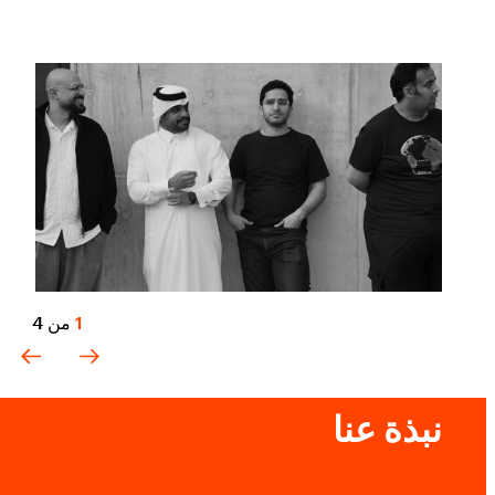
1
من
4
نبذة عنا