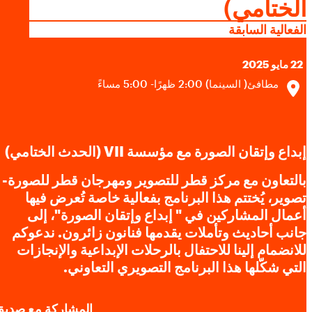
الختامي)
ملفات تعريف الارتباط الإعلانية
تواصل معنا
الفعالية السابقة
تتيح لنا هذه الملفات عرض إعلانات متوافقة مع اهتماماتك على مواقع
الويب والتطبيقات التابعة لجهات خارجية.، مثل فيسبوك وإنستغرام.
22 مايو 2025
وقد نربط هذه البيانات عبر مختلف الأجهزة التي تستخدمها، كما تساعد
مطافئ( السينما) 2:00 ظهرًا- 5:00 مساءً
في معالجة البيانات المتعلقة بالإعلانات. ويستخدم هذا لقياس أداء
الإعلانات وإتاحة فوترتها.
إبداع وإتقان الصورة مع مؤسسة VII (الحدث الختامي)
يمكن أن يؤدي إيقاف تشغيل بعض هذه الملفات إلى توقف الوظائف
ذات الصلة عن العمل بشكل صحيح. يمكنك تغيير تفضيلاتك في أي
بالتعاون مع مركز قطر للتصوير ومهرجان قطر للصورة-
وقت
تصوير، يُختتم هذا البرنامج بفعالية خاصة تُعرض فيها
اعرف المزيد
أعمال المشاركين في " إبداع وإتقان الصورة"، إلى
جانب أحاديث وتأملات يقدمها فنانون زائرون. ندعوكم
للانضمام إلينا للاحتفال بالرحلات الإبداعية والإنجازات
موافقة
حفظ الإعدادات
التي شكّلها هذا البرنامج التصويري التعاوني.
المشاركة مع صديق