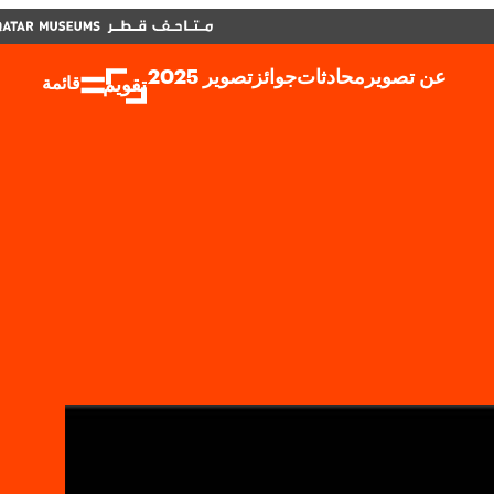
أغلق
أغلق
تقويم
ENGLISH
عن تصوير
محادثات
جوائز
تصوير 2025
تقويم
قائمة